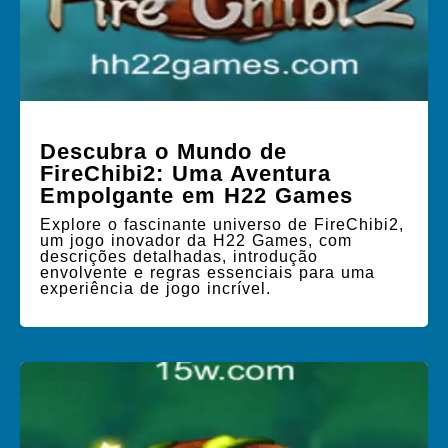
Descubra o Mundo de
FireChibi2: Uma Aventura
Empolgante em H22 Games
Explore o fascinante universo de FireChibi2,
um jogo inovador da H22 Games, com
descrições detalhadas, introdução
envolvente e regras essenciais para uma
experiência de jogo incrível.