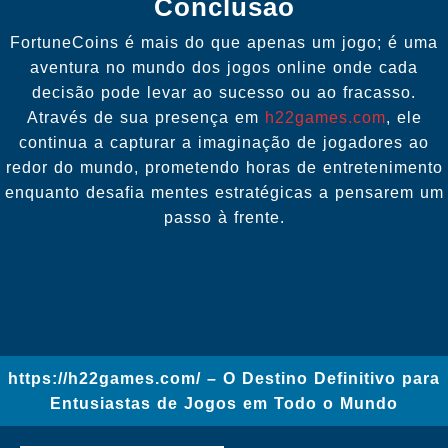
Conclusão
FortuneCoins é mais do que apenas um jogo; é uma
aventura no mundo dos jogos online onde cada
decisão pode levar ao sucesso ou ao fracasso.
Através de sua presença em
h22games.com
, ele
continua a capturar a imaginação de jogadores ao
redor do mundo, prometendo horas de entretenimento
enquanto desafia mentes estratégicas a pensarem um
passo à frente.
https://h22games.com/ – O Destino Definitivo para
Entusiastas de Jogos em Todo o Mundo