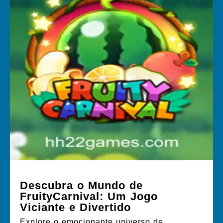
Descubra o Mundo de
FruityCarnival: Um Jogo
Viciante e Divertido
Explore o emocionante universo de