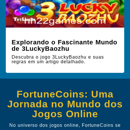
Explorando o Fascinante Mundo
de 3LuckyBaozhu
Descubra o jogo 3LuckyBaozhu e suas
regras em um artigo detalhado.
FortuneCoins: Uma
Jornada no Mundo dos
Jogos Online
No universo dos jogos online, FortuneCoins se