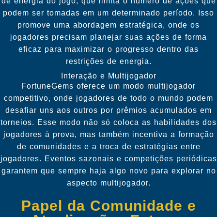
de energia do jogo, que limita o número de ações que
podem ser tomadas em um determinado período. Isso
promove uma abordagem estratégica, onde os
jogadores precisam planejar suas ações de forma
eficaz para maximizar o progresso dentro das
restrições de energia.
Interação e Multijogador
FortuneGems oferece um modo multijogador
competitivo, onde jogadores de todo o mundo podem
desafiar uns aos outros por prêmios acumulados em
torneios. Esse modo não só coloca as habilidades dos
jogadores à prova, mas também incentiva a formação
de comunidades e a troca de estratégias entre
jogadores. Eventos sazonais e competições periódicas
garantem que sempre haja algo novo para explorar no
aspecto multijogador.
Papel da Comunidade e