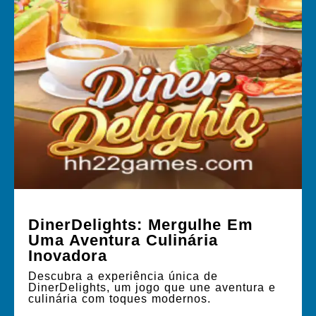
DinerDelights: Mergulhe Em
Uma Aventura Culinária
Inovadora
Descubra a experiência única de
DinerDelights, um jogo que une aventura e
culinária com toques modernos.