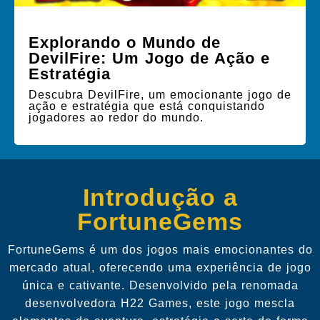
Explorando o Mundo de
DevilFire: Um Jogo de Ação e
Estratégia
Descubra DevilFire, um emocionante jogo de
ação e estratégia que está conquistando
jogadores ao redor do mundo.
Introdução a
FortuneGems
FortuneGems é um dos jogos mais emocionantes do
mercado atual, oferecendo uma experiência de jogo
única e cativante. Desenvolvido pela renomada
desenvolvedora H22 Games, este jogo mescla