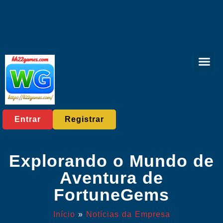
Pesca onlin
Loteria onlin
Jogos de pesc
Comunidade 
Notícias da 
Entrar
Registrar
Explorando o Mundo de
Aventura de
FortuneGems
Início
»
Notícias da Empresa