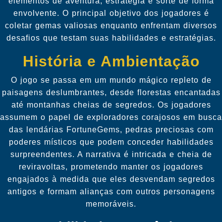
elementos de aventura, estratégia e sorte de forma
envolvente. O principal objetivo dos jogadores é
coletar gemas valiosas enquanto enfrentam diversos
desafios que testam suas habilidades e estratégias.
História e Ambientação
O jogo se passa em um mundo mágico repleto de
paisagens deslumbrantes, desde florestas encantadas
até montanhas cheias de segredos. Os jogadores
assumem o papel de exploradores corajosos em busca
das lendárias FortuneGems, pedras preciosas com
poderes místicos que podem conceder habilidades
surpreendentes. A narrativa é intricada e cheia de
reviravoltas, prometendo manter os jogadores
engajados à medida que eles desvendam segredos
antigos e formam alianças com outros personagens
memoráveis.