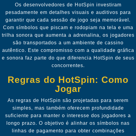
Os desenvolvedores de HotSpin investiram
pesadamente em detalhes visuais e auditivos para
garantir que cada sessão de jogo seja memorável.
Com símbolos que piscam e rodopiam na tela e uma
trilha sonora que aumenta a adrenalina, os jogadores
são transportados a um ambiente de cassino
autêntico. Este compromisso com a qualidade gráfica
e sonora faz parte do que diferencia HotSpin de seus
concorrentes.
Regras do HotSpin: Como
Jogar
As regras de HotSpin são projetadas para serem
simples, mas também oferecem profundidade
suficiente para manter o interesse dos jogadores a
longo prazo. O objetivo é alinhar os símbolos nas
linhas de pagamento para obter combinações