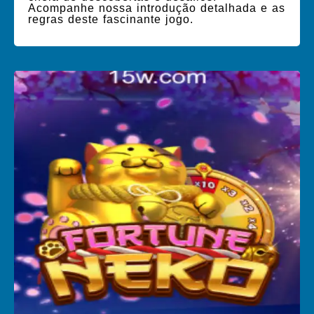
Acompanhe nossa introdução detalhada e as
regras deste fascinante jogo.