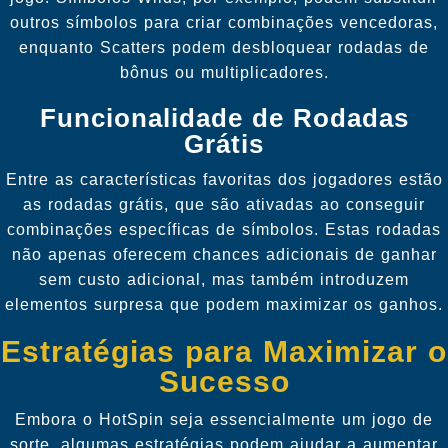
outros símbolos para criar combinações vencedoras,
enquanto Scatters podem desbloquear rodadas de
bônus ou multiplicadores.
Funcionalidade de Rodadas
Grátis
Entre as características favoritas dos jogadores estão
as rodadas grátis, que são ativadas ao conseguir
combinações específicas de símbolos. Estas rodadas
não apenas oferecem chances adicionais de ganhar
sem custo adicional, mas também introduzem
elementos surpresa que podem maximizar os ganhos.
Estratégias para Maximizar o
Sucesso
Embora o HotSpin seja essencialmente um jogo de
sorte, algumas estratégias podem ajudar a aumentar