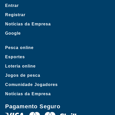
Entrar
Registrar
Notícias da Empresa
Google
Pesca online
Esportes
Loteria online
Jogos de pesca
Comunidade Jogadores
Notícias da Empresa
Pagamento Seguro