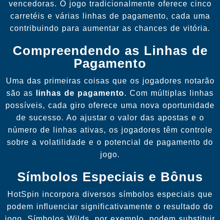
vencedoras. O jogo tradicionalmente oferece cinco
carretéis e várias linhas de pagamento, cada uma
contribuindo para aumentar as chances de vitória.
Compreendendo as Linhas de
Pagamento
Uma das primeiras coisas que os jogadores notarão
são as
linhas de pagamento
. Com múltiplas linhas
possíveis, cada giro oferece uma nova oportunidade
de sucesso. Ao ajustar o valor das apostas e o
número de linhas ativas, os jogadores têm controle
sobre a volatilidade e o potencial de pagamento do
jogo.
Símbolos Especiais e Bônus
HotSpin incorpora diversos símbolos especiais que
podem influenciar significativamente o resultado do
jogo. Símbolos Wilds, por exemplo, podem substituir