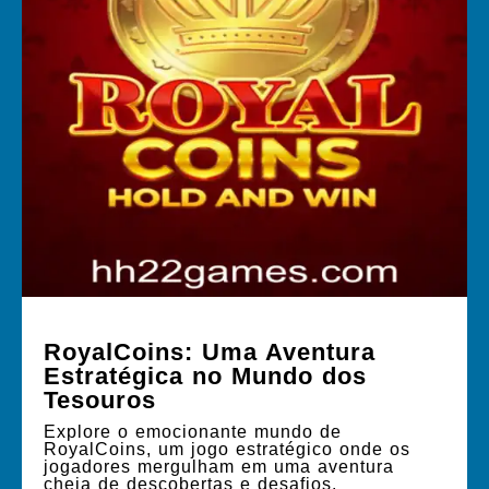
RoyalCoins: Uma Aventura
Estratégica no Mundo dos
Tesouros
Explore o emocionante mundo de
RoyalCoins, um jogo estratégico onde os
jogadores mergulham em uma aventura
cheia de descobertas e desafios.