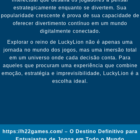
estrategicamente enquanto se divertem. Sua
popularidade crescente é prova de sua capacidade de
oferecer divertimento contínuo em um mundo
digitalmente conectado.
Explorar o reino de LuckyLion não é apenas uma
jornada no mundo dos jogos, mas uma imersão total
em um universo onde cada decisão conta. Para
aqueles que procuram uma experiência que combine
emoção, estratégia e imprevisibilidade, LuckyLion é a
escolha ideal.
https://h22games.com/ – O Destino Definitivo para
Entusiastas de Jogos em Todo o Mundo