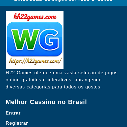
H22 Games oferece uma vasta seleção de jogos
online gratuitos e interativos, abrangendo
diversas categorias para todos os gostos.
Melhor Cassino no Brasil
Entrar
Registrar