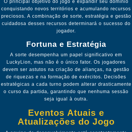
O principal objetivo do jogo é expandir seu domínio
conquistando novos territórios e acumulando recursos
preciosos. A combinação de sorte, estratégia e gestão
cuidadosa desses recursos determinará o sucesso do
jogador.
Fortuna e Estratégia
A sorte desempenha um papel significativo em
LuckyLion, mas não é o único fator. Os jogadores
devem ser astutos na criação de alianças, na gestão
de riquezas e na formação de exércitos. Decisões
estratégicas a cada turno podem alterar drasticamente
o curso da partida, garantindo que nenhuma sessão
seja igual à outra.
Eventos Atuais e
Atualizações do Jogo